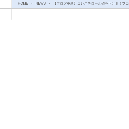
HOME
NEWS
【ブログ更新】コレステロール値を下げる！フコ